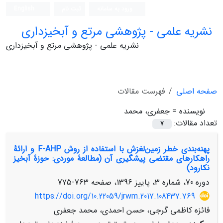
ورود به سامانه
ثبت نام
English
نشریه علمی - پژوهشی مرتع و آبخیزداری
نشریه علمی - پژوهشی مرتع و آبخیزداری
صفحه اصلی
فهرست مقالات
نویسنده =
جعفری، محمد
تعداد مقالات:
7
پهنه‌بندی خطر زمین‌لغزش با استفاده از روش F-AHP و ارائۀ
راهکارهای مقتضی پیشگیری آن (مطالعۀ موردی: حوزۀ آبخیز
نکارود)
دوره 70، شماره 3، پاییز 1396، صفحه
763-775
https://doi.org/10.22059/jrwm.2017.108437.769
فائزه کاظمی گرجی، حسن احمدی، محمد جعفری