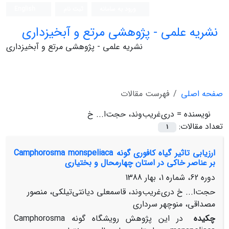
ورود به سامانه
ثبت نام
English
نشریه علمی - پژوهشی مرتع و آبخیزداری
نشریه علمی - پژوهشی مرتع و آبخیزداری
صفحه اصلی
فهرست مقالات
نویسنده =
دری‌غریب‌وند، حجت‌ا... خ
تعداد مقالات:
1
ارزیابی تاثیر گیاه کافوری گونه Camphorosma monspeliaca
بر عناصر خاکی در استان چهارمحال و بختیاری
دوره 62، شماره 1، بهار 1388
حجت‌ا... خ دری‌غریب‌وند، قاسمعلی دیانتی‌تیلکی، منصور
مصداقی، منوچهر سرداری
چکیده
در این پژوهش رویشگاه گونه Camphorosma