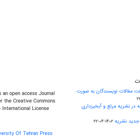
ات
ت مقالات نویسندگان به صورت
is an open access Journal
er the Creative Commons
 در نشریه مرتع و آبخیزداری
0 International License
جدید نشریه
1402-04-22
versity Of Tehran Press