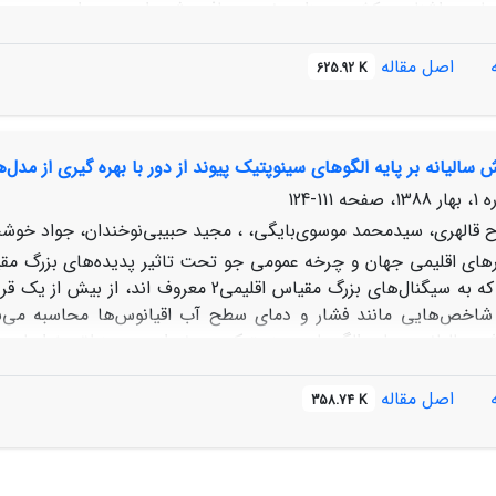
زمان هواشناسی کشور و وزارت نیرو دریافت شده است. در این بررسی، 
و 1000 میلی بار، رطوبت نسبی سطح 300 میلی بار و آب قاب
اصل مقاله
625.92 K
 نقاط در خلیج فارس و دریای عمان، دریای سیاه، دریای خزر، دریای 
، اقیانوس هند و سیبری را شامل می شوند، تاثیر پذیری بارندگی من
 سالیانه بر پایه الگوهای سینوپتیک پیوند از دور با بهره گیری از مدل‌
دوره فروردین تا خرداد (آوریل تا ژوئن) 2007-98
ی‌باشد. سامانه استنباط فازی مورد بهره‌گیری در این بررسی، مدل س
111-124
ح قالهری، سیدمحمد موسوی‌بایگی، ، مجید حبیبی‌نوخندان، جواد خوش
رهای اقلیمی جهان و چرخه عمومی جو تحت تاثیر پدیده‌های بزرگ مق
این پدیده‌ها که به سیگنال‌های بزرگ مقیاس ا
 شاخص‌هایی مانند فشار و دمای سطح آب اقیانوس‌ها محاسبه می‌شو
ش سالیانه بر پایه الگوهای سینوپتیکی پیوند از دور، منطقه خراسا
رضوی گزی
اصل مقاله
358.74 K
دوره زمانی بارش میانگین من
یگنال‌های هواشناسی شاخص در بازه‌های زمانی مختلف، مدل‌های آمار
شان می‌دهد مدل‌های آماری می توانند برای پیش‌بینی بارش به طو