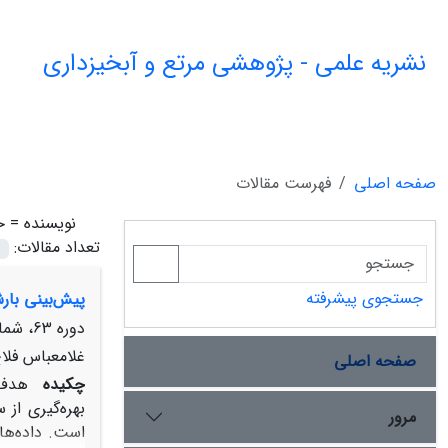
نشریه علمی - پژوهشی مرتع و آبخیزداری
صفحه اصلی
فهرست مقالات
نویسنده =
خ
تعداد مقالات:
جستجوی پیشرفته
پیش‌بینی بارش
دوره 63، شماره 1، بهار 1389، صفحه
غلامعباس فلا
صفحه اصلی
چکیده
هدف 
بهره‌گیری از 
مرور