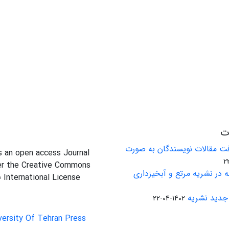
ات
ت مقالات نویسندگان به صورت
is an open access Journal
er the Creative Commons
 در نشریه مرتع و آبخیزداری
0 International License
جدید نشریه
1402-04-22
versity Of Tehran Press