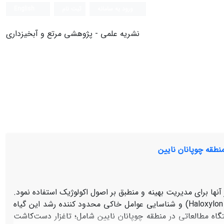
ورود به سامانه
ثبت نام
English
نشریه علمی - پژوهشی مرتع و آبخیزداری
طقه چوپانان نایین
نها برای مدیریت بهینه و منطبق بر اصول اکولوژیک استفاده نمود.
هدف از این مطالعه بررسی تاثیر خصوصیات خاک بر رشد گیاه زرد تاغ (Haloxylon persicum) و شناسایی عوامل خاکی محدود کننده رشد این گیاه
طالعه به شیوه نمونه‌برداری تصادفی طبقه‌بندی شده انجام شد و 3 ایستگاه مطالعاتی در منطقه چوپانان نایین شامل؛ تاغزار دست‌کاشت