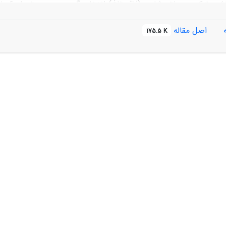
انبوه،
اصل مقاله
175.5 K
کربنات، سولفات، درصد سنگریزه، درصد آهک، درصد گچ، درصد ماده 
پتاسیم محلول، CEC، SAR، ESP، PSS، PSW و 
ف بسیار زیادی در شاخص‌های گیاهی هستند و خصوصیت فیزیکی باف
بادل کاتیونی، شوری و درصد آهک و درصد گچ بیشترین اثر را بر شاخ