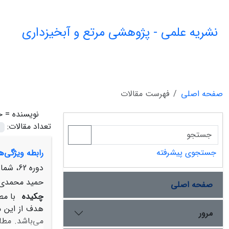
نشریه علمی - پژوهشی مرتع و آبخیزداری
صفحه اصلی
فهرست مقالات
نویسنده =
خ
تعداد مقالات:
جستجوی پیشرفته
رابطه ویژگی‌
دوره 62، شماره 1، بهار 1388، صفحه
حمید محمدی، 
صفحه اصلی
چکیده
با مط
مرور