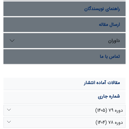
تخریب پوشش طبیعی مراتع باعث افزایش قابل توجهی در
راهنمای نویسندگان
انتقال فسفر محلول و ذرات غنی از فسفر از سطح حوضه‌های
آبخیز می‌شود. ته‌نشینی این ذرات در مخزن آبهای سطحی و
در بستر رودخانه‌ها منجر به آزادسازی فسفر این ذرات به درون
ارسال مقاله
آبها و ایجاد شرایط مساعد برای یوتروفیکاسیون می‌شود.
داوران
تماس با ما
مقالات آماده انتشار
شماره جاری
دوره 79 (1405)
دوره 78 (1404)