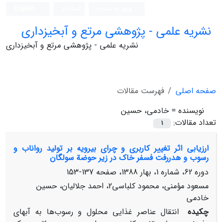
ورود به سامانه
ثبت نام
English
نشریه علمی - پژوهشی مرتع و آبخیزداری
نشریه علمی - پژوهشی مرتع و آبخیزداری
صفحه اصلی
فهرست مقالات
نویسنده =
خادمی، حسین
تعداد مقالات:
1
ارزیابی اثر تغییر کاربری و چرای بیرویه بر تولید رواناب و
رسوب و هدررفت فسفر خاک در زیر حوضة سولگان
دوره 62، شماره 1، بهار 1388، صفحه
137-153
مسعود مؤمنی، محمود کلباسی2، احمد جلالیان، حسین
خادمی
چکیده
انتقال عناصر غذایی محلول و رسوب‌ها به آبهای