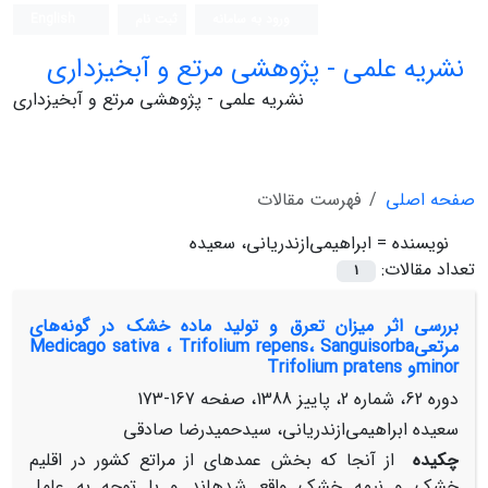
ورود به سامانه
ثبت نام
English
نشریه علمی - پژوهشی مرتع و آبخیزداری
نشریه علمی - پژوهشی مرتع و آبخیزداری
صفحه اصلی
فهرست مقالات
نویسنده =
ابراهیمی‌ازندریانی، سعیده
تعداد مقالات:
1
بررسی اثر میزان تعرق و تولید ماده خشک در گونه‌های
مرتعیMedicago sativa ، Trifolium repens، Sanguisorba
minorو Trifolium pratens
دوره 62، شماره 2، پاییز 1388، صفحه
167-173
سعیده ابراهیمی‌ازندریانی، سیدحمیدرضا صادقی
چکیده
از آنجا که بخش عمدهای از مراتع کشور در اقلیم
خشک و نیمه خشک واقع شدهاند و با توجه به عامل