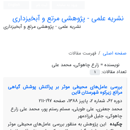
ورود به سامانه
ثبت نام
English
نشریه علمی - پژوهشی مرتع و آبخیزداری
نشریه علمی - پژوهشی مرتع و آبخیزداری
صفحه اصلی
فهرست مقالات
نویسنده =
زارع چاهوکی، محمد علی
تعداد مقالات:
1
بررسی عامل‌های محیطی موثر بر پراکنش پوشش گیاهی
مراتع زیرکوه شهرستان قاین
دوره 62، شماره 2، پاییز 1388، صفحه
197-211
محمد جعفری، علی طویلی، مسلم رستم پور، محمد علی زارع
چاهوکی، جلیل فرزادمهر
چکیده
این پژوهش به منظور بررسی عامل‌های محیطی موثر