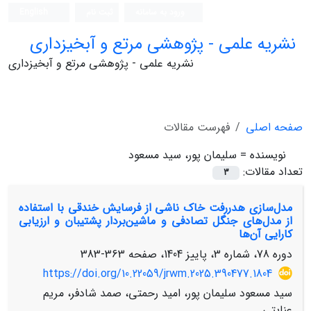
ورود به سامانه
ثبت نام
English
نشریه علمی - پژوهشی مرتع و آبخیزداری
نشریه علمی - پژوهشی مرتع و آبخیزداری
صفحه اصلی
فهرست مقالات
نویسنده =
سلیمان پور، سید مسعود
تعداد مقالات:
3
مدل‌سازی هدررفت خاک ناشی از فرسایش خندقی با استفاده
از مدل‌های جنگل تصادفی و ماشین‌بردار پشتیبان و ارزیابی
کارایی آن‌ها
دوره 78، شماره 3، پاییز 1404، صفحه
363-383
https://doi.org/10.22059/jrwm.2025.390477.1804
سید مسعود سلیمان پور، امید رحمتی، صمد شادفر، مریم
عنایتی