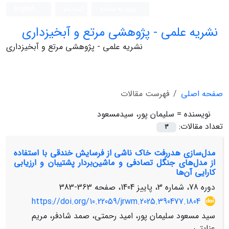
ورود به سامانه
ثبت نام
English
نشریه علمی - پژوهشی مرتع و آبخیزداری
نشریه علمی - پژوهشی مرتع و آبخیزداری
صفحه اصلی
فهرست مقالات
نویسنده =
سلیمان پور، سیدمسعود
تعداد مقالات:
3
مدل‌سازی هدررفت خاک ناشی از فرسایش خندقی با استفاده
از مدل‌های جنگل تصادفی و ماشین‌بردار پشتیبان و ارزیابی
کارایی آن‌ها
دوره 78، شماره 3، پاییز 1404، صفحه
363-383
https://doi.org/10.22059/jrwm.2025.390477.1804
سید مسعود سلیمان پور، امید رحمتی، صمد شادفر، مریم
عنایتی