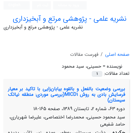
ورود به سامانه
ثبت نام
English
نشریه علمی - پژوهشی مرتع و آبخیزداری
نشریه علمی - پژوهشی مرتع و آبخیزداری
صفحه اصلی
فهرست مقالات
نویسنده =
حسینی، سید محمود
تعداد مقالات:
1
بررسی وضعیت بالفعل و بالقوه بیابان‌زایی با تاکید بر معیار
فرسایش بادی به روش MICD1(بررسی موردی: منطقه نیاتک
سیستان)
دوره 63، شماره 2، تابستان 1389، صفحه
165-18
سید محمود حسینی، محمدرضا اختصاصی، علیرضا شهریاری،
حامد شفیعی
چکیده
دشت سیستان به‌طور عمده زیر تاثیر پدیده