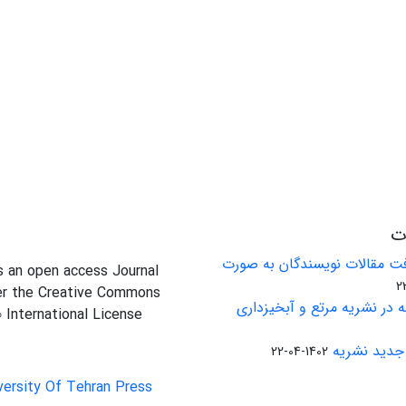
ات
ت مقالات نویسندگان به صورت
is an open access Journal
er the Creative Commons
 در نشریه مرتع و آبخیزداری
0 International License
جدید نشریه
1402-04-22
versity Of Tehran Press