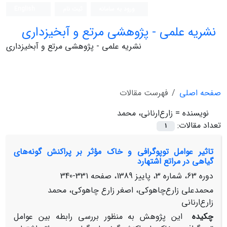
ورود به سامانه
ثبت نام
English
نشریه علمی - پژوهشی مرتع و آبخیزداری
نشریه علمی - پژوهشی مرتع و آبخیزداری
صفحه اصلی
فهرست مقالات
نویسنده =
زارع‌ارنانی، محمد
تعداد مقالات:
1
تاثیر عوامل توپوگرافی و خاک مؤثر بر پراکنش گونه‌های
گیاهی در مراتع اشتهارد
دوره 63، شماره 3، پاییز 1389، صفحه
331-340
محمدعلی زارع‌چاهوکی، اصغر زارع چاهوکی، محمد
زارع‌ارنانی
چکیده
این پژوهش به منظور بررسی رابطه بین عوامل