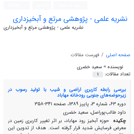
ورود به سامانه
ثبت نام
English
نشریه علمی - پژوهشی مرتع و آبخیزداری
نشریه علمی - پژوهشی مرتع و آبخیزداری
صفحه اصلی
فهرست مقالات
نویسنده =
سعید خضری
تعداد مقالات:
1
بررسی رابطه کاربری اراضی و شیب با تولید رسوب در
زیرحوضه‌های جنوبی رودخانه مهاباد
دوره 63، شماره 3، پاییز 1389، صفحه
341-358
داود طالب‌پوراصل، سعید خضری
چکیده
حوزه آبخیز رود مهاباد، بر اثر تغییر کاربری زمین در
معرض فرسایش شدید قرار گرفته است. هدف از تدوین این