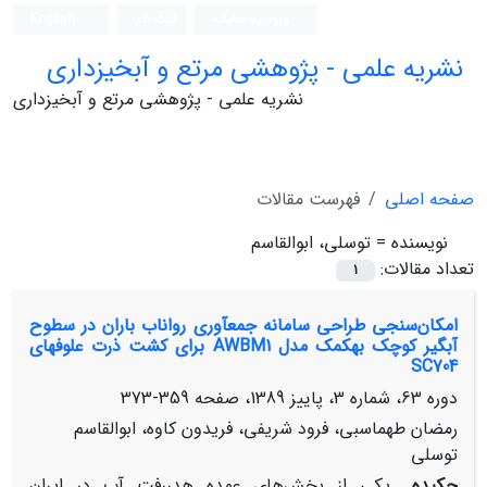
ورود به سامانه
ثبت نام
English
نشریه علمی - پژوهشی مرتع و آبخیزداری
نشریه علمی - پژوهشی مرتع و آبخیزداری
صفحه اصلی
فهرست مقالات
نویسنده =
توسلی، ابوالقاسم
تعداد مقالات:
1
امکان‌سنجی طراحی سامانه جمع‎آوری رواناب باران در سطوح
آبگیر کوچک به‎کمک مدل AWBM1 برای کشت ذرت علوفه‎ای
SC704
دوره 63، شماره 3، پاییز 1389، صفحه
359-373
رمضان طهماسبی، فرود شریفی، فریدون کاوه، ابوالقاسم
توسلی
چکیده
یکی از بخش‌های عمده هدررفت آب در ایران