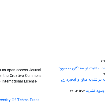
ات
ت مقالات نویسندگان به صورت
is an open access Journal
er the Creative Commons
 در نشریه مرتع و آبخیزداری
0 International License
جدید نشریه
1402-04-22
versity Of Tehran Press