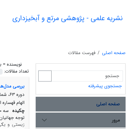
نشریه علمی - پژوهشی مرتع و آبخیزداری
صفحه اصلی
فهرست مقالات
نویسنده =
ب
تعداد مقالات:
جستجوی پیشرفته
بررسی مدل‌‌ها
دوره 63، شماره 3، پاییز 1389، صفحه
الهام قهساره
صفحه اصلی
چکیده
سه خط
توجه جهانیان 
مرور
زیستی و یکی 