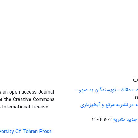
ات
ت مقالات نویسندگان به صورت
is an open access Journal
er the Creative Commons
 در نشریه مرتع و آبخیزداری
0 International License
جدید نشریه
1402-04-22
versity Of Tehran Press