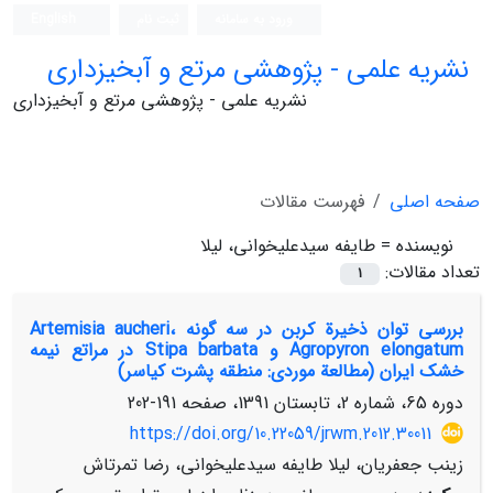
ورود به سامانه
ثبت نام
English
نشریه علمی - پژوهشی مرتع و آبخیزداری
نشریه علمی - پژوهشی مرتع و آبخیزداری
صفحه اصلی
فهرست مقالات
نویسنده =
طایفه سیدعلیخوانی، لیلا
تعداد مقالات:
1
بررسی توان ذخیرة کربن در سه گونه Artemisia aucheri،
Agropyron elongatum و Stipa barbata در مراتع نیمه
خشک ایران (مطالعة موردی: منطقه پشرت کیاسر)
دوره 65، شماره 2، تابستان 1391، صفحه
191-202
https://doi.org/10.22059/jrwm.2012.30011
زینب جعفریان، لیلا طایفه سیدعلیخوانی، رضا تمرتاش