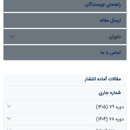
راهنمای نویسندگان
انجام گرفت. میانگین وزن میش بالغ زنده غیرآبستن و خشک
به عنوان وزن دام بالغ مد نظر قرار گرفت و 45 کیلو گرم متوسط
وزن زنده به عنوان وزن میش بالغ این نژاد که معادل آن
ارسال مقاله
نسبت به واحد دامی کشور برابر 92/0 بدست آمد. نیاز غذایی
در شرایط نگهداری و چرا در مرتع (70 درصد بیشتر از حالت
داوران
نگهداری) با استفاده از رابطه پیشنهادی ماف محاسبه شد.
مقدار انرژی متابولیسمی مورد نیاز روزانه دام بر اساس کیفیت
تماس با ما
علوفه در مرحله گلدهی حدود 09/1 کیلوگرم که با کاهش 30
درصدی کیفیت علوفه مقدارطی دوره چرا تا 58/1 کیلو گرم
علوفه خشک در شبانه روز افزایش می‌یابد با توجه به
تفاوت‌هایی که در ترکیب تیپ‌های گیاهی و علوفه تامین
مقالات آماده انتشار
کننده انرژی متابولیسمی وجود دارد، نمی توان فقط مقادیر
ثابت علوفه خشک را بدون توجه به ترکیب گیاهی مبنای
شماره جاری
محاسبه نیاز غذایی دام قرار داد.
دوره 79 (1405)
دوره 78 (1404)