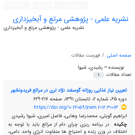
ورود به سامانه
ثبت نام
English
نشریه علمی - پژوهشی مرتع و آبخیزداری
نشریه علمی - پژوهشی مرتع و آبخیزداری
صفحه اصلی
فهرست مقالات
نویسنده =
رشیدی، شیوا
تعداد مقالات:
1
تعیین نیاز غذایی روزانه گوسفند نژاد لری در مراتع فریدونشهر
دوره 65، شماره 2، تابستان 1391، صفحه
217-229
https://doi.org/10.22059/jrwm.2012.30013
ابراهیم گویلی، محمدرضا وهابی، فاضل امیری، شیوا رشیدی
چکیده
در برنامه ریزی چرای دام از مراتع باید با توجه به
اختلاف در وزن زنده و احتیاج ها متفاوت انرژی واحد دامی،