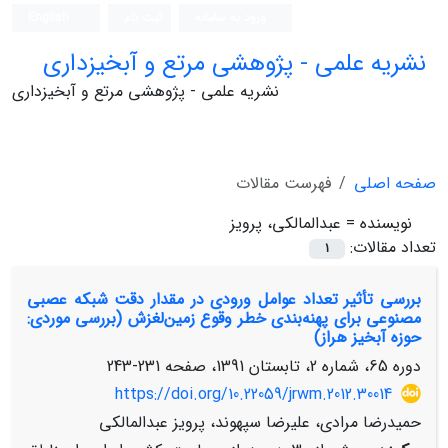
ورود به سامانه
ثبت نام
English
نشریه علمی - پژوهشی مرتع و آبخیزداری
نشریه علمی - پژوهشی مرتع و آبخیزداری
صفحه اصلی
فهرست مقالات
نویسنده =
عبدالمالکی، پرویز
تعداد مقالات:
1
بررسی تأثیر تعداد عوامل ورودی در مقدار دقت شبکه عصبی
مصنوعی برای پهنه‌بندی خطر وقوع زمین‌لغزش (بررسی موردی:
حوزه آبخیز هراز)
دوره 65، شماره 2، تابستان 1391، صفحه
231-243
https://doi.org/10.22059/jrwm.2012.30014
حمیدرضا مرادی، علیرضا سپهوند، پرویز عبدالمالکی