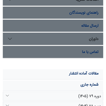
ضریب تبیین به‌ترتیب برابر 051/0 و 9623/0 بود. نقشه
پهنه‌بندی تهیه شده با این ساختار دارای دقت 307/92 درصد
راهنمای نویسندگان
بود. نتایج دیگر پژوهش نشان داد که از کل مساحت منطقه
مورد مطالعه، 14/35، 73/26، 59/14، 88/9 و 63/13 درصد،
به‌ترتیب در طبقه پایدار، کم خطر، خطر متوسط، خطر زیاد و
ارسال مقاله
خطر خیلی زیاد قرار گرفته است
داوران
تماس با ما
مقالات آماده انتشار
شماره جاری
دوره 79 (1405)