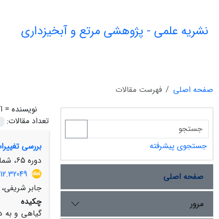
نشریه علمی - پژوهشی مرتع و آبخیزداری
صفحه اصلی
فهرست مقالات
نویسنده =
ا
تعداد مقالات:
جستجوی پیشرفته
بررسی تغییرا
دوره 65، شماره 4، زمستان 1391، صفحه
12.32049
صفحه اصلی
جابر شریفی، 
چکیده
قسمت
مرور
گیاهی و به د