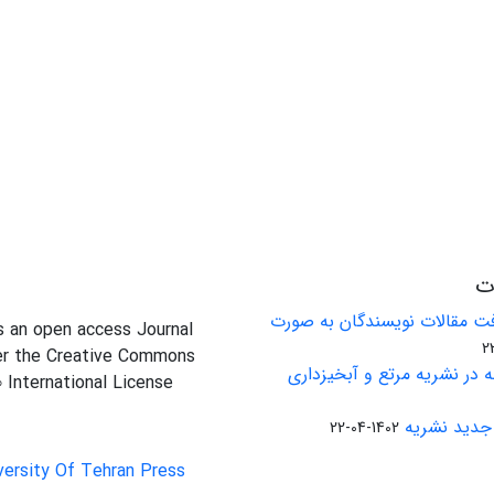
ات
ت مقالات نویسندگان به صورت
is an open access Journal
er the Creative Commons
 در نشریه مرتع و آبخیزداری
0 International License
جدید نشریه
1402-04-22
versity Of Tehran Press