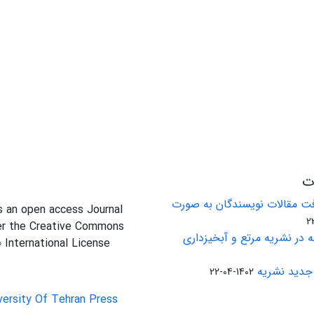
ات
ت مقالات نویسندگان به صورت
is an open access Journal
er the Creative Commons
 در نشریه مرتع و آبخیزداری
0 International License
جدید نشریه
1402-04-22
versity Of Tehran Press