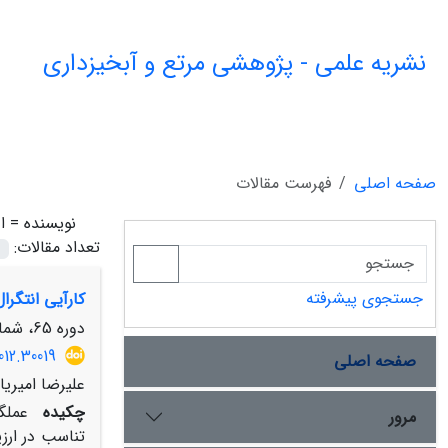
نشریه علمی - پژوهشی مرتع و آبخیزداری
صفحه اصلی
فهرست مقالات
نویسنده =
ا
تعداد مقالات:
جستجوی پیشرفته
کارآیی انتگرا
دوره 65، شماره 3، پاییز 1391، صفحه
012.30019
صفحه اصلی
علیرضا امیری
چکیده
مرور
تناسب در ارزی