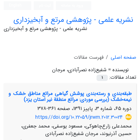
ورود به سامانه
ثبت نام
English
نشریه علمی - پژوهشی مرتع و آبخیزداری
نشریه علمی - پژوهشی مرتع و آبخیزداری
صفحه اصلی
فهرست مقالات
نویسنده =
شفیع‌زاده نصرآبادی، مرجان
تعداد مقالات:
1
طبقه‌بندی و رسته‌بندی پوشش گیاهی مراتع مناطق خشک و
نیمه‌خشک (بررسی موردی: مراتع منطقة نیر استان یزد)
دوره 65، شماره 3، پاییز 1391، صفحه
361-378
https://doi.org/10.22059/jrwm.2012.30024
محمدعلی زارع‌چاهوکی، مسعود یوسفی، محمد جعفری،
حسین آذرنیوند، مرجان شفیع‌زاده نصرآبادی