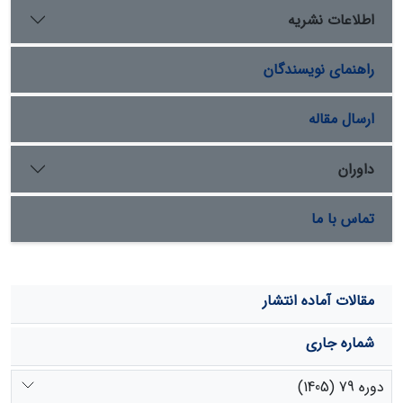
نتایج به‌دست‌آمده از آنالیز واریانس و آزمون توکی‏ با استفاده
اطلاعات نشریه
از نرم‌افزار Minitab نشان داد که، با کاهش تراکم گیاهان
خزه‏ای، تولید رسوب و، به دنبال آن، فرسایش ویژه نیز
راهنمای نویسندگان
افزایش می‏یابد و بین چهار تراکم خزه و دو شدت آب در سطح
95% تفاوت معنی‏دار وجود دارد، اما در خصوص میزان
نفوذپذیری بین تیمارهای مختلف اختلاف معنی‌‏داری مشاهده
ارسال مقاله
نشد.
داوران
تماس با ما
مقالات آماده انتشار
شماره جاری
دوره 79 (1405)