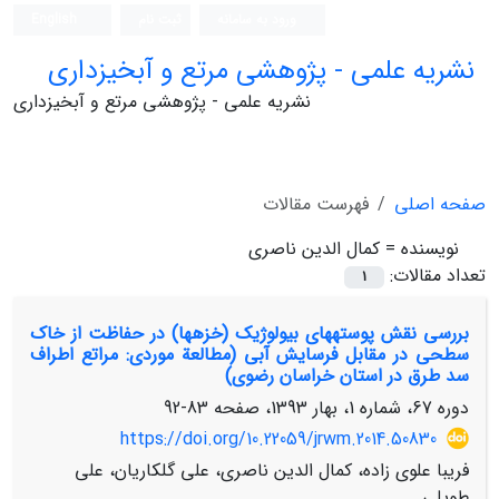
ورود به سامانه
ثبت نام
English
نشریه علمی - پژوهشی مرتع و آبخیزداری
نشریه علمی - پژوهشی مرتع و آبخیزداری
صفحه اصلی
فهرست مقالات
نویسنده =
کمال الدین ناصری
تعداد مقالات:
1
بررسی نقش پوسته‏های بیولوژیک (خزه‏ها) در حفاظت از خاک
سطحی در مقابل فرسایش آبی (مطالعة موردی: مراتع اطراف
سد طرق در استان خراسان رضوی)
دوره 67، شماره 1، بهار 1393، صفحه
83-92
https://doi.org/10.22059/jrwm.2014.50830
فریبا علوی زاده، کمال الدین ناصری، علی گلکاریان، علی
طویلی