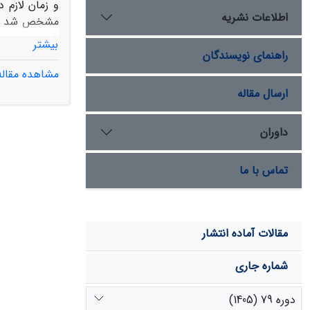
و زمان لازم 
اطلاعات نشریه
بیشتر
همة پایه‌‏های گو
راهنمای نویسندگان
مشاهده مقاله
همسایه؛ زوج‏
ارسال مقاله
ovina
و روش ن
هر سه جامعه
داوران
تماس با ما
مقالات آماده انتشار
شماره جاری
دوره 79 (1405)