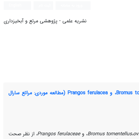
ورود به سامانه
ثبت نام
English
نشریه علمی - پژوهشی مرتع و آبخیزداری
مقایسه کارایی روش‏های برآورد تراکم سه گونه مرتعی Bromus tomentellus، ovina Festuca، و Prangos ferulacea (مطالعه موردی: مراتع سارال
ov
،
Bromus tomentellus
، و
Prangos ferulaceae
،
از نظر صحت