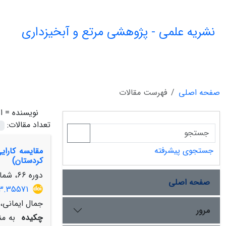
نشریه علمی - پژوهشی مرتع و آبخیزداری
صفحه اصلی
فهرست مقالات
نویسنده =
ا
تعداد مقالات:
جستجوی پیشرفته
کردستان)
دوره 66، شماره 2، تابستان 1392، صفحه
صفحه اصلی
13.35571
جمال ایمانی،
مرور
چکیده
به من