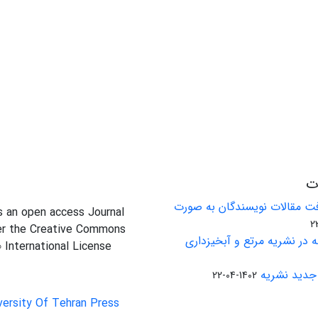
ات
ت مقالات نویسندگان به صورت
is an open access Journal
er the Creative Commons
 در نشریه مرتع و آبخیزداری
0 International License
جدید نشریه
1402-04-22
versity Of Tehran Press