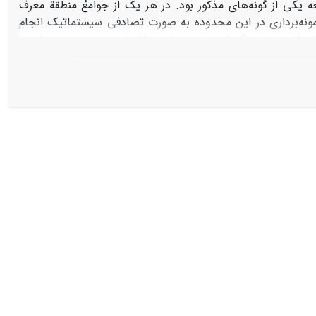
یکی از گونه‌‏های مذکور بود. در هر یک از جوامعْ منطقة معرف
 7000 متر مربع (70 × 100) انتخاب گردید. نمونه‌برداری در این محدوده به صورت تصادفی سیستماتیک انجام
شد. در هر محدوده، با توجه به نوع و پراکنش گونه‌ها، 5 ترانسکت 100 متری مستقر شد. در هر یک از محدوده‌‏های 7000 متر مربعی، در هر جامعه،
قعی آن‌ها به‌دست آمد. تراکم به‌دست‌آمده از این روشْ شاهد در
نظر گرفته شد. روش‏های اندازه‏گیری تراکم در این تحقیق عبارت‌اند از شمارش گونه‌ها در داخل کوادرات 1 متر مربعی؛ نزدیک‌ترین فرد؛ نزدیک‏ترین
‏ها، نتایج نشان داد روش نزدیک‌‌ترین همسایه در جامعة
Festuca
Prangos fer
دارای بیشترین صحت است و روش زاویة منظم در