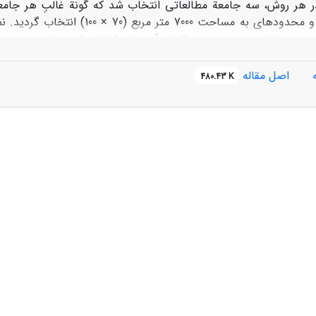
در هر روش، سه جامعة مطالعاتی انتخاب شد که گونة غالبِ هر جامعه 
مشخص شد و محدوده‏ای به مساحت
2
نه‌های مذکور با ترانسکت نواری (2 × 100) m
شمرده شد و تراکم وا
اصل مقاله
480.43 K
های تصادفی؛ نقطة یک چهارم متمرکز؛ و زاویة منظم. از ‌نظر صحت روش
قطة یک‌چهارم متمرکز در دو جامعة
Bromus
tomentellus
و
ulacea
 دارای کمترین صحت.