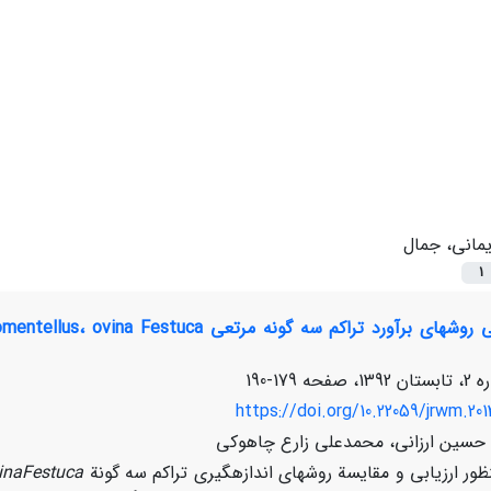
یمانی، جمال
1
179-190
https://doi.org/10.22059/jrwm.20
 حسین ارزانی، محمدعلی زارع چاهوکی
ظور ارزیابی و مقایسة روش‏های اندازه‏گیری تراکم سه گونة
Festuca
ina