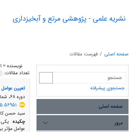
نشریه علمی - پژوهشی مرتع و آبخیزداری
صفحه اصلی
فهرست مقالات
نویسنده =
ا
تعداد مقالات:
جستجوی پیشرفته
تعیین عوامل مؤثر بر عمل
دوره 68، شماره 4، زمستان 1394، صفحه
15.56951
صفحه اصلی
سید حسن کابل
چکیده
یکی ا
مرور
عوامل مؤثر بر