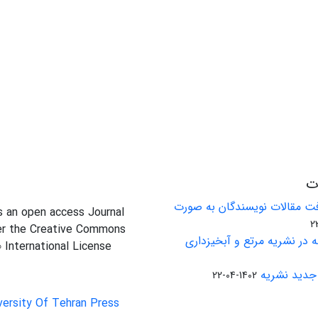
ات
ت مقالات نویسندگان به صورت
is an open access Journal
er the Creative Commons
 در نشریه مرتع و آبخیزداری
0 International License
جدید نشریه
1402-04-22
versity Of Tehran Press