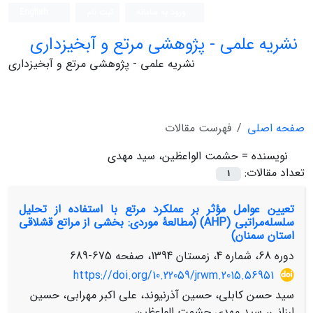
ورود به سامانه
ثبت نام
English
نشریه علمی - پژوهشی مرتع و آبخیزداری
نشریه علمی - پژوهشی مرتع و آبخیزداری
صفحه اصلی
فهرست مقالات
نویسنده =
حشمت الواعظین، سید مهدی
تعداد مقالات:
1
تعیین عوامل مؤثر بر عملکرد مرتع با استفاده از تحلیل
سلسله‌مراتبی (AHP) (مطالعۀ موردی: بخشی از مراتع قشلاقی
استان سمنان)
دوره 68، شماره 4، زمستان 1394، صفحه
675-689
https://doi.org/10.22059/jrwm.2015.56951
سید حسن کابلی، حسین آذرنیوند، علی اکبر مهرابی، حسین
ارزانی، سید مهدی حشمت الواعظین