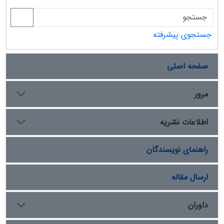
به‌صورت جداگانه با روش احتراق تعیین شد. سپس میزان
ترسیب کربن گونه‌های مختلف، اندام‏های مختلف و خاک پای
گونه‌ها مورد مقایسه و تجزیه و تحلیل قرار‌گرفت. نتایج نشان
جستجوی پیشرفته
داد؛ میزان ترسیب کربن در سه گونة گیاهی یاد‌شده اختلاف
معنی‌داری در سطح 5 درصد داشت و گونة درمنه کوهی
صفحه اصلی
بیشترین توان ترسیب کربن را در منطقه دارا بود. همچنین
ترسیب کربن در بین اندام‌های سه‏گانه (ریشه، ساقه و برگ)
گونه‌های مورد مطالعه، تفاوت معنی‌داری در سطح 5 درصد
مرور
داشت. بررسی کربن ذخیره شده در خاک گونه‌های مورد
مطالعه نیز نشان داد؛ خاک گونة درمنه کوهی با داشتن
اطلاعات نشریه
445/29 تن در هکتار کربن بیشتری را نسبت به دو گونه دیگر
خود ذخیره کرده است
راهنمای نویسندگان
ارسال مقاله
داوران