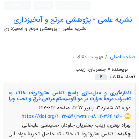
ورود به سامانه
ثبت نام
English
نشریه علمی - پژوهشی مرتع و آبخیزداری
نشریه علمی - پژوهشی مرتع و آبخیزداری
صفحه اصلی
فهرست مقالات
نویسنده =
جعفریان، زینب
تعداد مقالات:
3
اندازه‌گیری و مدل‌سازی پاسخ تنفس هتروتروف خاک به
تغییرات درجۀ حرارت در دو اکوسیستم مرتعی قرق و تحت چرا
دوره 71، شماره 3، پاییز 1397، صفحه
613-627
https://doi.org/10.22059/jrwm.2018.240364.1160
بهزاد بهتری، زینب جعفریان جلودار، حسینعلی علیخانی
چکیده
تنفس هتروتروفیک خاک که حاصل تجزیۀ مواد آلی