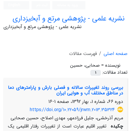
ورود به سامانه
ثبت نام
English
نشریه علمی - پژوهشی مرتع و آبخیزداری
نشریه علمی - پژوهشی مرتع و آبخیزداری
صفحه اصلی
فهرست مقالات
نویسنده =
صحابی، حسین
تعداد مقالات:
1
بررسی روند تغییرات سالانه و فصلی بارش و پارامترهای دما
در مناطق مختلف آب و هوایی ایران
دوره 66، شماره 1، بهار 1392، صفحه
1-16
https://doi.org/10.22059/jrwm.2013.35324
مریم آذرخشی، جلیل فرزادمهر، مهدی اصلاح، حسین صحابی
چکیده
تغییر اقلیم عبارت است از تغییرات رفتار اقلیمی یک