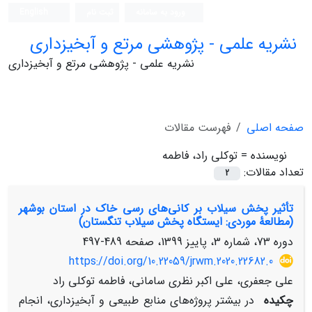
ورود به سامانه
ثبت نام
English
نشریه علمی - پژوهشی مرتع و آبخیزداری
نشریه علمی - پژوهشی مرتع و آبخیزداری
صفحه اصلی
فهرست مقالات
نویسنده =
توکلی راد، فاطمه
تعداد مقالات:
2
تأثیر پخش سیلاب بر کانی‌های رسی خاک‌ در استان بوشهر
(مطالعۀ موردی: ایستگاه پخش سیلاب تنگستان)
دوره 73، شماره 3، پاییز 1399، صفحه
489-497
https://doi.org/10.22059/jrwm.2020.22682.0
علی جعفری، علی اکبر نظری سامانی، فاطمه توکلی راد
چکیده
در بیشتر پروژه‌های منابع طبیعی و آبخیزداری، انجام