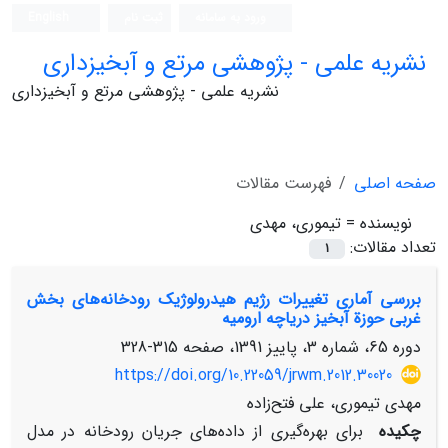
ورود به سامانه
ثبت نام
English
نشریه علمی - پژوهشی مرتع و آبخیزداری
نشریه علمی - پژوهشی مرتع و آبخیزداری
صفحه اصلی
فهرست مقالات
نویسنده =
تیموری، مهدی
تعداد مقالات:
1
بررسی آماری تغییرات رژیم هیدرولوژیک رودخانه‌ها‌ی بخش
غربی حوزة آبخیز دریاچه ارومیه
دوره 65، شماره 3، پاییز 1391، صفحه
315-328
https://doi.org/10.22059/jrwm.2012.30020
مهدی تیموری، علی فتح‌زاده
چکیده
برای بهره‌گیری از داده‌های جریان رودخانه در مدل