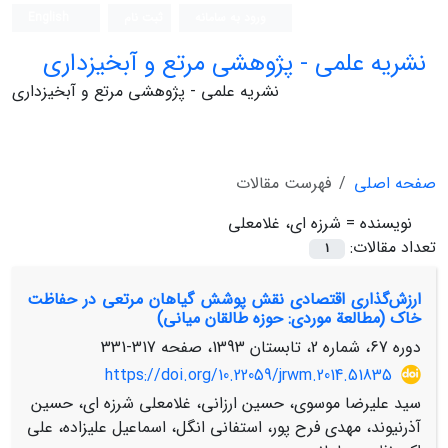
ورود به سامانه
ثبت نام
English
نشریه علمی - پژوهشی مرتع و آبخیزداری
نشریه علمی - پژوهشی مرتع و آبخیزداری
صفحه اصلی
فهرست مقالات
نویسنده =
شرزه ای، غلامعلی
تعداد مقالات:
1
ارزش‌گذاری اقتصادی نقش پوشش گیاهان مرتعی در حفاظت
خاک (مطالعة موردی: حوزه طالقان میانی)
دوره 67، شماره 2، تابستان 1393، صفحه
317-331
https://doi.org/10.22059/jrwm.2014.51835
سید علیرضا موسوی، حسین ارزانی، غلامعلی شرزه ای، حسین
آذرنیوند، مهدی فرح پور، استفانی انگل، اسماعیل علیزاده، علی