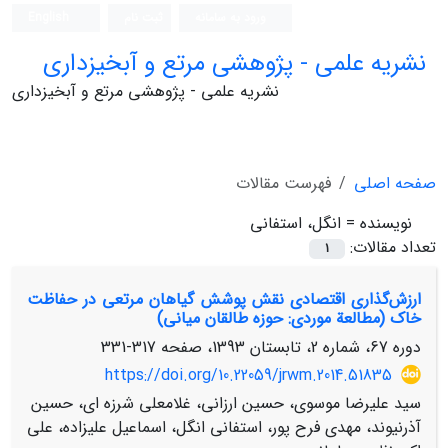
ورود به سامانه
ثبت نام
English
نشریه علمی - پژوهشی مرتع و آبخیزداری
نشریه علمی - پژوهشی مرتع و آبخیزداری
صفحه اصلی
فهرست مقالات
نویسنده =
انگل، استفانی
تعداد مقالات:
1
ارزش‌گذاری اقتصادی نقش پوشش گیاهان مرتعی در حفاظت
خاک (مطالعة موردی: حوزه طالقان میانی)
دوره 67، شماره 2، تابستان 1393، صفحه
317-331
https://doi.org/10.22059/jrwm.2014.51835
سید علیرضا موسوی، حسین ارزانی، غلامعلی شرزه ای، حسین
آذرنیوند، مهدی فرح پور، استفانی انگل، اسماعیل علیزاده، علی