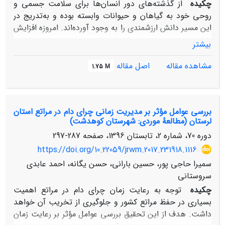
چکیده
از گذشته‌های دور انسان‌ها برای سلامت جسمی و
روحی خود به گیاهان و حیوانات وابسته بوده‌ و به‌تدریج در
این مسیر دانش ارزشمندی را به وجود آورده‌اند. امروزه افزایش
عوارض استفاده از داروهای شیمیایی، نیاز مبرم به مطالعات
بیشتر
پایه برای بررسی ترکیبات جدید را ضروری می‌نماید و همچنین
با خطر زوال دانش بومی، اهمیت مستندسازی آن بیش‌ازپیش
مشاهده مقاله
اصل مقاله
1.75 M
پررنگ شده است. هدف این پژوهش ثبت دانش دامداران
آشنا با درمان‌های سنتی متکی بر طبیعت بود که با کمک روش
مردم‌نگاری در قالب مشاهده‌ی مستقیم، مشارکتی و مصاحبه‌ی
بررسی عوامل مؤثر بر مدیریت زمانی چرای دام در مراتع استان
نیمه‌ساختارمند در جامعه‌ی روستایی و عشایری شرق استان
لرستان (مطالعۀ موردی: شهرستان کوهدشت)
گیلان انجام شد. نتایج در چهار بخش گیاهان دارویی و
دوره 70، شماره 2، تابستان 1396، صفحه
287-297
خوراکی، تولیدات حیوانی، مواد معدنی و سایر تدابیر
طبقه‌بندی شد. دامداران این منطقه از 52 گیاهان دارویی
https://doi.org/10.22059/jrwm.2017.231918.1116
موجود در دشت و کوهستان که متعلق به 28 خانواده است
سمیرا حاجی پور، حسین بارانی، حسن یگانه، احمد عابدی
برای درمان انواع بیماری‌های گوارشی، تنفسی، عفونی، کلیوی‌،
سروستانی
قلبی، زخم‌ها و شکستگی‌ها بهره می‌برند. مهم‌ترین تولیدات
چکیده
توجه به رعایت زمان چرای دام در مراتع اهمیت
حیوانی، شیر و فرآورده‌های آن برای بیماری‌های گوارشی و
بسیاری در حفظ مراتع کشور و جلوگیری از تخریب آن خواهد
پوست و مو است و مواد معدنی مانند خاک کوهستان برای
داشت. هدف از این تحقیق بررسی عوامل مؤثر بر رعایت زمان
درمان بیماری‌های کلیوی و زخم‌ها استفاده می‌شود.