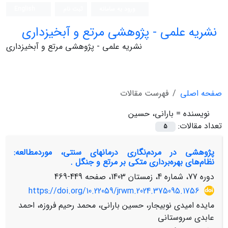
ورود به سامانه
ثبت نام
English
نشریه علمی - پژوهشی مرتع و آبخیزداری
نشریه علمی - پژوهشی مرتع و آبخیزداری
صفحه اصلی
فهرست مقالات
نویسنده =
بارانی، حسین
تعداد مقالات:
5
پژوهشی در مردم‌نگاری درمانهای سنتی، موردمطالعه:
نظام‌های بهره‌برداری متکی بر مرتع و جنگل .
دوره 77، شماره 4، زمستان 1403، صفحه
449-469
https://doi.org/10.22059/jrwm.2024.375095.1756
مایده امیدی نوبیجار، حسین بارانی، محمد رحیم فروزه، احمد
عابدی سروستانی