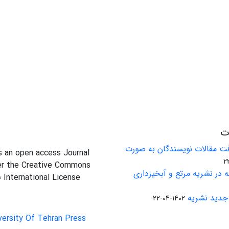
ات
ت مقالات نویسندگان به صورت
is an open access Journal
er the Creative Commons
 در نشریه مرتع و آبخیزداری
0 International License
جدید نشریه
1402-04-22
versity Of Tehran Press