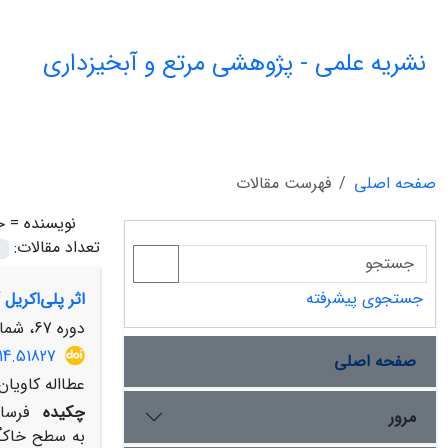
نشریه علمی - پژوهشی مرتع و آبخیزداری
صفحه اصلی
فهرست مقالات
نویسنده =
ح
تعداد مقالات:
جستجوی پیشرفته
اثر پلی‌اکریل
دوره 67، شماره 2، تابستان 1393، صفحه
14.51827
صفحه اصلی
عطااله کاویان
چکیده
فرسا
مرور