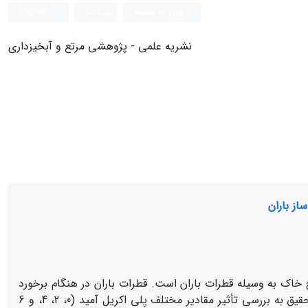
ورود به سامانه
ثبت نام
English
نشریه علمی - پژوهشی مرتع و آبخیزداری
از باران
خاک به وسیله قطرات باران است. قطرات باران در هنگام برخورد
به سطح خاکْ ذرات خاک را جابه ‏جا و ساختمان خاک را تخریب می‏کنند. در این تحقیق به بررسی تأثیر مقادیر مختلف پلی ‏اکریل‏ آمید (0، 2، 4، و 6