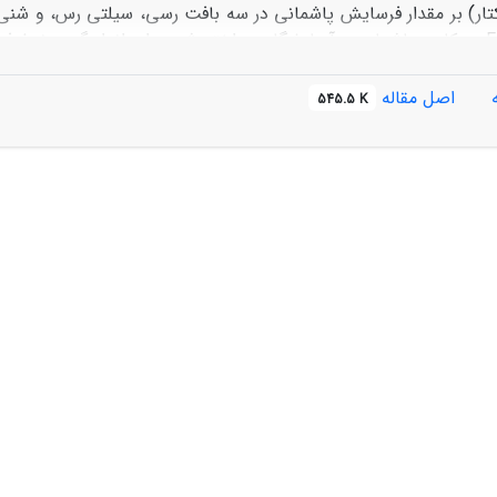
باران‌ساز FEL3 و کاسه پاشمان در آزمایشگاه پرداخته شد. برای اندازه‌گیر
فت‏ های مختلف، از لحاظ کاهش میزان پاشمان، هیچ اختلاف معنی‏دار آما
اصل مقاله
545.5 K
مقایسه با تیمار شاهد کاهش یافته است. یافته‌های این تحقیق برای 