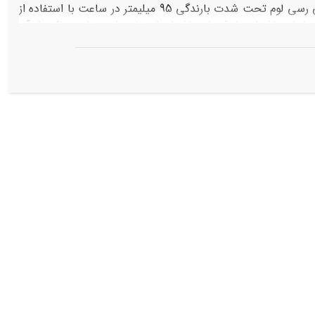
کیلوگرم بر هکتار) بر مقدار فرسایش پاشمانی در سه بافت رسی، سیلتی رس، و شنی رسی لوم تحت شدت بارندگی 95 میلی‏متر در ساعت با استفاده از
ی نرخ فرسایش پاشمانی از فنجان پاشمان استفاده شد. نتایج حاکی از آن
ری وجود ندارد. اثر تیمارهای مختلف به‌کاررفته پلی‏ اکریل ‏آمید
در میزان فرسایش پاشمانی نشان داد در بافت شنی رسی لومی بین تیمار شاهد و تیمارهای 4 و 6 کیلوگرم بر هکتار اختلاف معنی‌دار در سطح 95 درصد
42 و 52 درصد در تیمارهای 4 و 6 کیلوگرم
/
مدیریت بهتر خاک‌های کشاورزی، ضمن تولید پایدار و حفاظت خاک،