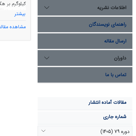
اطلاعات نشریه
بیشتر
است که بین با
راهنمای نویسندگان
مشاهده مقاله
(Fvalue=4.5 و Pvalue= 0.039) وجود دارد. همچنین، نتایج نشان داد میزان فرسایش پاشمانی به ترتیب 3
بر هکتار در 
ارسال مقاله
مفید است.
داوران
تماس با ما
مقالات آماده انتشار
شماره جاری
دوره 79 (1405)