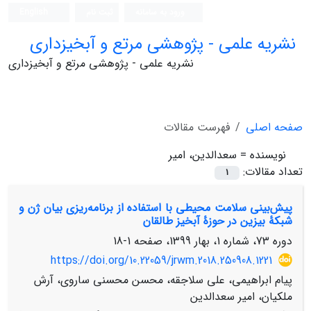
ورود به سامانه
ثبت نام
English
نشریه علمی - پژوهشی مرتع و آبخیزداری
نشریه علمی - پژوهشی مرتع و آبخیزداری
صفحه اصلی
فهرست مقالات
نویسنده =
سعدالدین، امیر
تعداد مقالات:
1
پیش‌بینی سلامت محیطی با استفاده از برنامه‌ریزی بیان ژن و
شبکۀ بیزین در حوزۀ ‌آبخیز طالقان
دوره 73، شماره 1، بهار 1399، صفحه
1-18
https://doi.org/10.22059/jrwm.2018.250908.1221
پیام ابراهیمی، علی سلاجقه، محسن محسنی ساروی، آرش
ملکیان، امیر سعدالدین