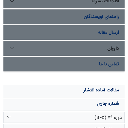
اطلاعات نشریه
نتایج این پژوهش نشان می­دهد وضعیت سلامت حوزۀ آبخیز
با کسب امتیاز 8 در سال 1395 وضعیت سرطان پیشرفته را
راهنمای نویسندگان
دارد و با توجه به نتایج مدل در سال 1396 نیز در بهترین حالت
می­تواند در وضعیت سرطان عود کننده قرار گیرد.
ارسال مقاله
داوران
تماس با ما
مقالات آماده انتشار
شماره جاری
دوره 79 (1405)