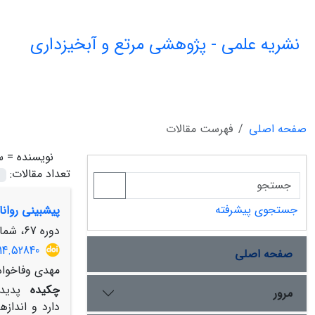
نشریه علمی - پژوهشی مرتع و آبخیزداری
صفحه اصلی
فهرست مقالات
نویسنده =
س
تعداد مقالات:
جستجوی پیشرفته
پیش‏بینی روا
دوره 67، شماره 3، پاییز 1393، صفحه
14.52840
صفحه اصلی
مهدی وفاخواه
چکیده
پدید
مرور
دارد و انداز