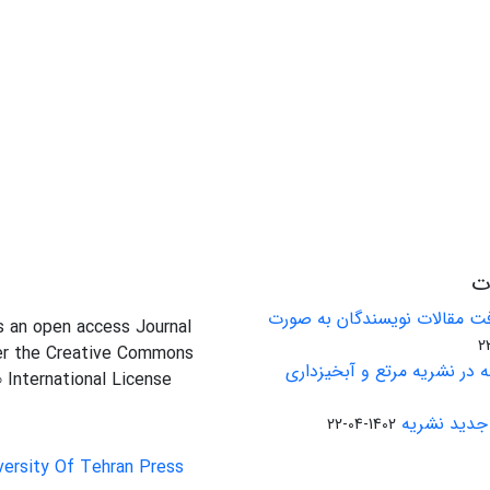
ات
ت مقالات نویسندگان به صورت
is an open access Journal
er the Creative Commons
 در نشریه مرتع و آبخیزداری
0 International License
جدید نشریه
1402-04-22
versity Of Tehran Press