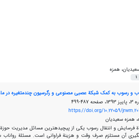
عیدیان، همزه
1
ناب و رسوب به کمک شبکة عصبی مصنوعی و رگرسیون چندمتغیره در مارن
487-499
https://doi.org/10.22059/jrwm.20
، همزه سعیدیان
ة فرسایش و انتقال رسوب یکی از پیچیده‏ترین مسائل مدیریت حوزة ز
ه‏گیری آن مستلزم صرف وقت و هزینة فراوانی است. مسئلة رواناب 