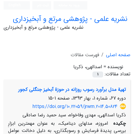
ورود به سامانه
ثبت نام
English
نشریه علمی - پژوهشی مرتع و آبخیزداری
نشریه علمی - پژوهشی مرتع و آبخیزداری
صفحه اصلی
فهرست مقالات
نویسنده =
اسدالهی، ذکریا
تعداد مقالات:
1
تهیة مدل برآورد رسوب روزانه در حوزة آبخیز جنگلی کجور
دوره 67، شماره 1، بهار 1393، صفحه
1-15
https://doi.org/10.22059/jrwm.2014.50824
ذکریا اسدالهی، مهدی وفاخواه، سید حمید رضا صادقی
چکیده
امروزه، مدل‏های دینامیک، به‏ عنوان مهم‏ترین ابزارِ
بررسی‏ پدیدة فرسایش و رسوب‏گذاری، به دلیل دخالت عوامل