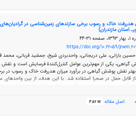
ازه‌گیری شد.
 هدررفت خاک و رسوب برخی سازندهای زمین‌شناسی در گرادیان‌های پوش
رـ استان مازندران)
31-44
https://doi.org/10.22059/jrwm.20
حسین بارانی، علی دریجانی، واحدبردی شیخ، جمشید قربانی، محمد قر
گیاهی، یکی از مهم‌ترین عوامل کنترل‌کنندة فرسایش‌ است و نقش مه
هتر نقش پوشش گیاهی در برآورد میزان هدررفت خاک و رسوب در برخی
ساز قابل حمل در صحرا استفاده شد. با این هدف، از بین واحدهای 
‌سنگ رسی، و شیل همراه با رگه‌های زغال سنگ سازند شمشک و ترکیب
شانی سازند کرج به ترتیب با مقاومت‌های بالا، کم، و متوسط نسب
اصل مقاله
3.52 M
وعی، ویژگی‌های سطحی پلات‌ها از نظر پوشش حفاظتی سطح خاک و م
 حجم و وزن رسوب در تراکم پوششی ضعیف واحدهای سنگی با ترکیبا
ا سنگ‌های آتشفشانی سازند کرج و سنگ آهک دولومیتی لار مشاه
رواناب و رسوب وجود داشت که نشان‌دهندة تأثیر متقابل تراکم پوشش