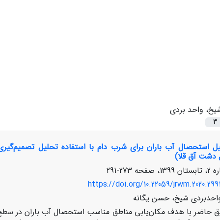
یخ، واحد بردی
3
ل استحصال آب باران برای شرب دام با استفاده تحلیل تصمیم‌گیری چند
دشت آق قلا)
273-291
https://doi.org/10.22059/jrwm.2020.299
احدبردی شیخ، حسن یگانه
 حاضر با هدف مکان‌یابی مناطق مناسب استحصال آب باران در سطح مر