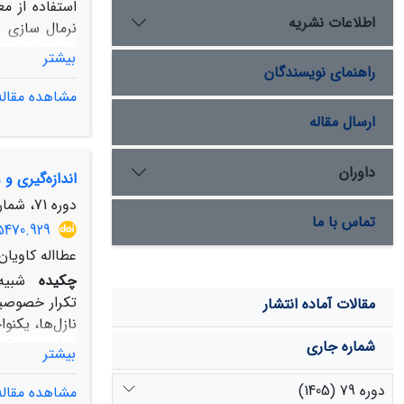
استفاده از م
اطلاعات نشریه
بیشتر
راهنمای نویسندگان
مشاهده مقاله
ارسال مقاله
70 درصد، تمایل به احداث و استفاده از سامانه‌های استحصال آب باران دارند اما هزینه‌های بالای احداث آن را مانع اصلی می­دانند.
داوران
اندازه‌گیری و
دوره 71، شماره 1، بهار 1397، صفحه
تماس با ما
5470.929
عطااله کاویا
چکیده
شبیه
تکرار خصوصیا
مقالات آماده انتشار
نازل‌ها، یکن
شماره جاری
بیشتر
دوره 79 (1405)
مشاهده مقاله