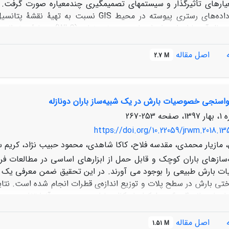
عیارهای تأثیرگذار و سیستم­های تصمیم­گیری چندمعیاره صورت گرفت. 
نرمال سازی داده‌های رستری پیوسته در محیط
اصل مقاله
2.7 M
 واسنجی خصوصیات بارش در یک شبیه‌ساز باران دونازله
253-267
https://doi.org/10.22059/jrwm.2018.13
ن، مازیار محمدی، مقدسه فلاح، کاکا شاهدی، محمود حبیب نژاد، کریم 
‌سازهای باران کوچک و قابل حمل از ابزار‌های اساسی در مطالعات
ت بارش طبیعی را بوجود می آورند. در این تحقیق ضمن معرفی یک دس
واختی بارش در سطح پلات و توزیع اندازه‌ی قطرات انجام شده است. ن
نازل تحت فشار‌های 20، 40، 60 و 80 کیلوپاسکال مشابه بوده 
اصل مقاله
1.51 M