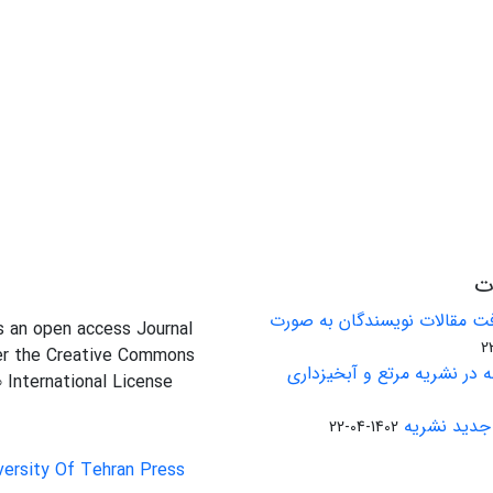
ات
ت مقالات نویسندگان به صورت
is an open access Journal
er the Creative Commons
 در نشریه مرتع و آبخیزداری
0 International License
جدید نشریه
1402-04-22
versity Of Tehran Press