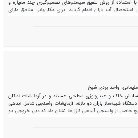
با استفاده از روش تلفیق سیستم‌های تصمیم‌گیری چند معیاره و
 GIS نسبت به تهیۀ نقشۀ پتانسیل استحصال آب باران اقدام گردید. برای مکان‌یابی مناطق دارای
پتانسیل استحصال آب باران از روش امتیازدهی وزنی خطی (WLC) در بازۀ صفر الی یک و به روش MCE در محیط GIS و معیارهای فاصله از منابع آب،
فاصله از دامداری، تراکم دام در سامان عرفی، شاخص نرمال‌شدۀ تفاوت پوشش گیاهی (NDVI)، فاصله از جاده، درصد شیب، فاصله از مناطق مسکونی
و بافت خاک استفاده شده است. نتایج به­دست آمده از این تحقیق نشان می‌دهد که در حدود 2/5 از منطقۀ مورد مطالعه پتانسیل مناسب برای
استحصال آب باران به منظور تأمین آب شرب دام را دارد. همچنین نتایج نظرسنجی از بهره­برداران نشان داد که از بین 107 بهره‌بردار مراتع منطقه، حدود
سلیمانی، واحد بردی شیخ
 فرسایش خاک و هیدرولوژی سطحی هستند و در آزمایشات امکان
تگاه شبیه‌ساز باران دو نازله، آزمایشات واسنجی شامل آبدهی
تایج حاصل از واسنجی آبدهی نازل‌ها نشان داد که دبی خروجی دو
و بین آنها تفاوت معنی‌داری مشاهده نمی‌شود. برای رسیدن به حد مطلوبی از یکنواختی
بارش در سطح پلات آزمون یکنواختی بارش با تغییر فاصله‌ی بین نازل ها (50،60 و 70 سانتی متر) و زاویه نوسان آنها (30،45 و 60 درجه) در فشار ثابت
60 کیلوپاسکال به اجرا درآمد. نتایج نشان داد که ضریب یکنواختی در سطح پلات 2 متر مربعی از 57 تا 61 درصد و شدت متوسط بارش نیز از 48 تا 101