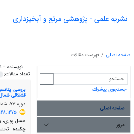
نشریه علمی - پژوهشی مرتع و آبخیزداری
صفحه اصلی
فهرست مقالات
نویسنده =
ش
تعداد مقالات:
جستجوی پیشرفته
بررسی پتانسی
قشلاقی شمال 
دوره 73، شماره 2، تابستان 1399، صفحه
صفحه اصلی
148.1475
هسل پوری، و
مرور
چکیده
تحقیق