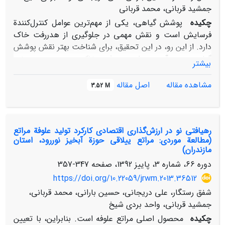
جمشید قربانی، محمد قربانی
چکیده
پوشش گیاهی، یکی از مهم‌ترین عوامل کنترل‌کنندة
فرسایش‌ است و نقش مهمی در جلوگیری از هدررفت خاک
دارد. از این رو، در این تحقیق، برای شناخت بهتر نقش پوشش
گیاهی در برآورد میزان هدررفت خاک و رسوب در برخی
بیشتر
واحدهای سنگی مراتع ییلاقی حوضة نوررود در استان
مازندران از یک باران‌ساز قابل حمل در صحرا استفاده شد. با
مشاهده مقاله
اصل مقاله
3.52 M
این هدف، از بین واحدهای سنگی منطقه، سنگ آهک
دولومیتی سازند لار، ترکیبات ماسه‌سنگ میکایی، ماسه‌سنگ
رسی، و شیل همراه با رگه‌های زغال سنگ سازند شمشک و
رهیافتی نو در ارزش‌گذاری اقتصادی کارکرد تولید علوفة مراتع
ترکیبات توف سبز، شیل توفی، و شیل خاکستری تیره تا سبز
(مطالعة موردی: مراتع ییلاقی حوزة آبخیز نوررود، استان
همراه با سنگ‌های آتشفشانی سازند کرج به ترتیب با
مازندران)
مقاومت‌های بالا، کم، و متوسط نسبت به فرسایش انتخاب
دوره 66، شماره 3، پاییز 1392، صفحه
347-357
گردیدند. در هر واحد سنگی نیز سه تراکم پوششی ضعیف،
https://doi.org/10.22059/jrwm.2013.36512
متوسط، و خوب شناسایی شد. در هر کدام از تراکم‌های‌
پوششی، 3 تکرار با فواصل یک متر از هم مستقر گردید. در هر
شفق رستگار، علی دریجانی، حسین بارانی، محمد قربانی،
بار ایجاد بارندگی مصنوعی، ویژگی‌های سطحی پلات‌ها از نظر
جمشید قربانی، واحد بردی شیخ
پوشش حفاظتی سطح خاک و مقادیر رواناب و رسوب
چکیده
محصول اصلی مراتع علوفه است. بنابراین، با تعیین