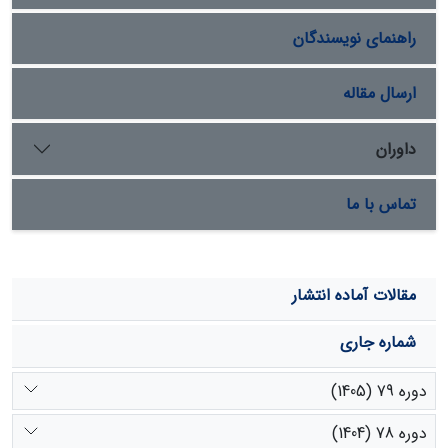
سناریوی قیمتی، 6
64 میلیارد ریال برآورد گردید. این مبلغ
/
راهنمای نویسندگان
معادل با 718900 ریال در هر هکتار اراضی مرتعی نوررود است.
مبالغ برآوردشدة ارزش علوفة تولیدی فقط 25 درصد کل ارزش
اکوسیستم مرتعی است که بدون هیچ‌گونه سرمایه‌گذاری و به‌
ارسال مقاله
صورت موهبتی طبیعی بهره‌برداری می‌‌شود.
داوران
تماس با ما
مقالات آماده انتشار
شماره جاری
دوره 79 (1405)
دوره 78 (1404)