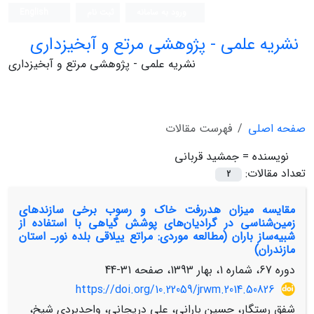
ورود به سامانه
ثبت نام
English
نشریه علمی - پژوهشی مرتع و آبخیزداری
نشریه علمی - پژوهشی مرتع و آبخیزداری
صفحه اصلی
فهرست مقالات
نویسنده =
جمشید قربانی
تعداد مقالات:
2
مقایسه میزان هدررفت خاک و رسوب برخی سازندهای
زمین‌شناسی در گرادیان‌های پوشش گیاهی با استفاده از
شبیه‌ساز باران (مطالعه موردی: مراتع ییلاقی بلده نورـ استان
مازندران)
دوره 67، شماره 1، بهار 1393، صفحه
31-44
https://doi.org/10.22059/jrwm.2014.50826
شفق رستگار، حسین بارانی، علی دریجانی، واحدبردی شیخ،