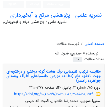
ورود به سامانه
ثبت نام
English
نشریه علمی - پژوهشی مرتع و آبخیزداری
نشریه علمی - پژوهشی مرتع و آبخیزداری
صفحه اصلی
فهرست مقالات
نویسنده =
حیدری، قدرت الله
تعداد مقالات:
10
مقایسه ترکیب شیمیایی برگ هشت گونه‌ درختی و درختچه‌ای
جهت تغذیه دام (مطالعه موردی: دامسراهای اطراف روستای
جواهرده رامسر)
دوره 75، شماره 3، پاییز 1401، صفحه
377-392
https://doi.org/10.22059/jrwm.2022.308538.1529
سمیرا عمویی، محمدرضا طاطیان، قدرت اله حیدری