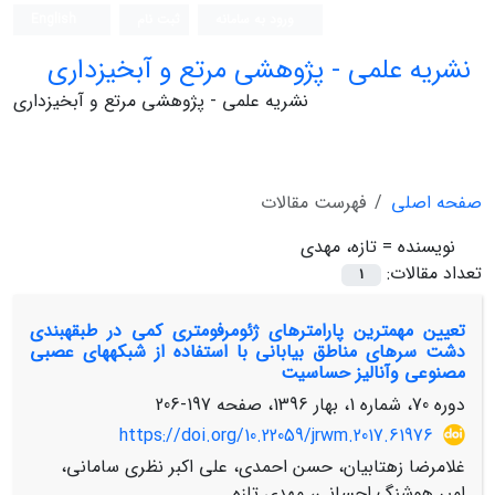
ورود به سامانه
ثبت نام
English
نشریه علمی - پژوهشی مرتع و آبخیزداری
نشریه علمی - پژوهشی مرتع و آبخیزداری
صفحه اصلی
فهرست مقالات
نویسنده =
تازه، مهدی
تعداد مقالات:
1
تعیین مهمترین پارامترهای ژئومرفومتری کمی در طبقه‎بندی
دشت سرهای مناطق بیابانی با استفاده از شبکه‏های عصبی
مصنوعی وآنالیز حساسیت
دوره 70، شماره 1، بهار 1396، صفحه
197-206
https://doi.org/10.22059/jrwm.2017.61976
غلامرضا زهتابیان، حسن احمدی، علی اکبر نظری سامانی،
امیر هوشنگ احسانی، مهدی تازه