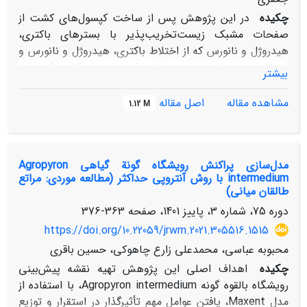
چکیده
در این پژوهش پس از ساخت کپسول‌های کشت از
صفحات مشبک زیست‌تخریب‌پذیر با بسترهای باکتری،
هیدروژل و نانورس که از اختلاط باکتری، هیدروژل و نانورس و
انتقال نشاهای تولید شده به کپسول‌ها به‌عنوان کشت کپسولی
بیشتر
در مقایسه با گلدان‌های نایلونی مرسوم در کشت متداول که
به‌عنوان شاهد بودند در قالب طرح کاملاً تصادفی با دو عامل
مشاهده مقاله
اصل مقاله
1.12 M
نوع کشت (کپسولی و متداول) و نوع کپسول (هیدروژل،
باکتری و نانورس) در گلخانه دانشکده منابع طبیعی دانشگاه
تهران انجام گرفت. نتایج حاصل از این پژوهش، بیانگر تأثیر
مدل‌سازی پراکنش رویشگاه گونة گیاهی Agropyron
معنی‌دار نوع کشت کپسولی هیدروژل بر تمامی صفات
intermedium با روش آنتروپی حداکثر (مطالعه موردی: مراتع
موفورلوژیک موردبررسی گیاه بود؛ به‌طوری‌که اندازه طول ساقه
طالقان میانی)
با افزایش6/42 درصد، قطر یقه 8/14 درصد و زیست‌توده
دوره 75، شماره 3، پاییز 1401، صفحه
363-376
خشک ریشه و اندام هوایی نیز به ترتیب با افزایش 2/7 و
https://doi.org/10.22059/jrwm.2021.305516.1515
7/23 درصد، بالاترین مقادیر را به خود اختصاص دادند. علاوه
براین، در مورد برخی صفات فیزیولوژیک موردبررسی گیاه،
محبوبه عباسی، محمدعلی زارع چاهوکی، حسین باقری
میزان کلروفیل نیز تحت تأثیر نوع کشت کپسولی قرار گرفت و
چکیده
اهداف اصلی این پژوهش تهیه نقشه پیش‌بینی
غلظت آن در کشت کپسولی هیدروژل، باکتری و نانورس به
رویشگاه بالقوه گونه Agropyron intermedium، با استفاده از
ترتیب افزایش 8/56، 1/32 و 9/36 درصدی را نشان دادند.
مدل Maxent، یافتن عوامل مهم تأثیرگذار در استقرار و توزیع