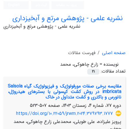
ورود به سامانه
ثبت نام
English
نشریه علمی - پژوهشی مرتع و آبخیزداری
نشریه علمی - پژوهشی مرتع و آبخیزداری
صفحه اصلی
فهرست مقالات
نویسنده =
زارع چاهوکی، محمد
تعداد مقالات:
21
مقایسه برخی صفات مورفولوژیک و فیزیولوژیک گیاه Salsola
imbricata در روش کشت کپسولی با بسترهای هیدروژل،
نانورس و باکتری و کشت متداول در خاک
دوره 77، شماره 4، زمستان 1403، صفحه
507-523
https://doi.org/10.22059/jrwm.2024.379793.1777
پرویز علیزاده، علی طویلی، محمدعلی زارع چاهوکی، محمد
جعفری