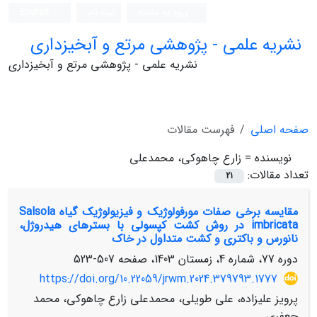
ورود به سامانه
ثبت نام
English
نشریه علمی - پژوهشی مرتع و آبخیزداری
نشریه علمی - پژوهشی مرتع و آبخیزداری
صفحه اصلی
فهرست مقالات
نویسنده =
زارع چاهوکی، محمدعلی
تعداد مقالات:
21
مقایسه برخی صفات مورفولوژیک و فیزیولوژیک گیاه Salsola
imbricata در روش کشت کپسولی با بسترهای هیدروژل،
نانورس و باکتری و کشت متداول در خاک
دوره 77، شماره 4، زمستان 1403، صفحه
507-523
https://doi.org/10.22059/jrwm.2024.379793.1777
پرویز علیزاده، علی طویلی، محمدعلی زارع چاهوکی، محمد
جعفری