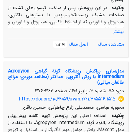
چکیده
در این پژوهش پس از ساخت کپسول‌های کشت از
صفحات مشبک زیست‌تخریب‌پذیر با بسترهای باکتری،
هیدروژل و نانورس که از اختلاط باکتری، هیدروژل و نانورس و
انتقال نشاهای تولید شده به کپسول‌ها به‌عنوان کشت کپسولی
بیشتر
در مقایسه با گلدان‌های نایلونی مرسوم در کشت متداول که
به‌عنوان شاهد بودند در قالب طرح کاملاً تصادفی با دو عامل
مشاهده مقاله
اصل مقاله
1.12 M
نوع کشت (کپسولی و متداول) و نوع کپسول (هیدروژل،
باکتری و نانورس) در گلخانه دانشکده منابع طبیعی دانشگاه
تهران انجام گرفت. نتایج حاصل از این پژوهش، بیانگر تأثیر
مدل‌سازی پراکنش رویشگاه گونة گیاهی Agropyron
معنی‌دار نوع کشت کپسولی هیدروژل بر تمامی صفات
intermedium با روش آنتروپی حداکثر (مطالعه موردی: مراتع
موفورلوژیک موردبررسی گیاه بود؛ به‌طوری‌که اندازه طول ساقه
طالقان میانی)
با افزایش6/42 درصد، قطر یقه 8/14 درصد و زیست‌توده
دوره 75، شماره 3، پاییز 1401، صفحه
363-376
خشک ریشه و اندام هوایی نیز به ترتیب با افزایش 2/7 و
https://doi.org/10.22059/jrwm.2021.305516.1515
7/23 درصد، بالاترین مقادیر را به خود اختصاص دادند. علاوه
براین، در مورد برخی صفات فیزیولوژیک موردبررسی گیاه،
محبوبه عباسی، محمدعلی زارع چاهوکی، حسین باقری
میزان کلروفیل نیز تحت تأثیر نوع کشت کپسولی قرار گرفت و
چکیده
اهداف اصلی این پژوهش تهیه نقشه پیش‌بینی
غلظت آن در کشت کپسولی هیدروژل، باکتری و نانورس به
رویشگاه بالقوه گونه Agropyron intermedium، با استفاده از
ترتیب افزایش 8/56، 1/32 و 9/36 درصدی را نشان دادند.
مدل Maxent، یافتن عوامل مهم تأثیرگذار در استقرار و توزیع