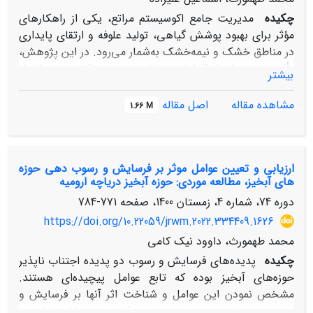
چکیده
مدیریت جامع اکوسیستم مراتع، یکی از راهکارهای
مؤثر برای بهبود پوشش گیاهی، تولید علوفه و ارتقای پایداری
در مناطق خشک و نیمه‌خشک به‌شمار می‌رود. در این پژوهش،
تأثیر مجموعه‌ای از اقدامات حفاظتی و بهبود اکوسیستم شامل
بیشتر
بذرپاشی، نهال‌کاری، تراس+نهال‌کاری،
کنتورباندینگ+نهال‌کاری، پیتینگ+بذرپاشی و
مشاهده مقاله
اصل مقاله
1.66 M
کنتورفارو+نهال‌کاری بر ویژگی‌های پوشش گیاهی و تولید
علوفه در مراتع روستای وردیج استان تهران بررسی شد.
نمونه‌برداری به روش سیستماتیک-تصادفی در فصل رویش و
ارزیابی و تعیین عوامل موثر بر فرسایش و رسوب دهی حوزه
با استفاده از پلات‌های ۴ مترمربعی در امتداد ترانسکت‌های
های آبخیز، مطالعه موردی: حوزه آبخیز دریاچه ارومیه
۱۰۰ متری انجام گرفت. ویژگی‌های پوشش گیاهی با دقت ثبت
دوره 74، شماره 4، زمستان 1400، صفحه
771-784
و داده‌های مربوطه تحلیل شد. نتایج نشان داد که اقدامات
حفاظتی مذکور، تأثیر معنی‌داری بر متغیرهای پوشش گیاهی
https://doi.org/10.22059/jrwm.2022.334409.1626
دارند و به طور چشمگیری سبب افزایش تاج پوشش گیاهی و
محمد طهمورث، داوود نیک کامی
کاهش خاک لخت شدند. بیشترین میانگین درصد تاج
چکیده
پدیده‌های فرسایش و رسوب دو پدیده اجتناب ناپذیر
پوشش (59/97 درصد) و کمترین درصد خاک لخت (7/93
حوزه‌های آبخیز بوده که تابع عوامل پیچیده‌ای هستند.
درصد) مربوط به نهال‌کاری بود، در حالی‌که مراتع شاهد
مشخص نمودن این عوامل و شناخت اثر آنها بر فرسایش و
کمترین میزان تاج پوشش (23/2 درصد) و بالاترین درصد
رسوب، به برنامه‌ریزی‌های بهتر برای کاهش خسارات ناشی از