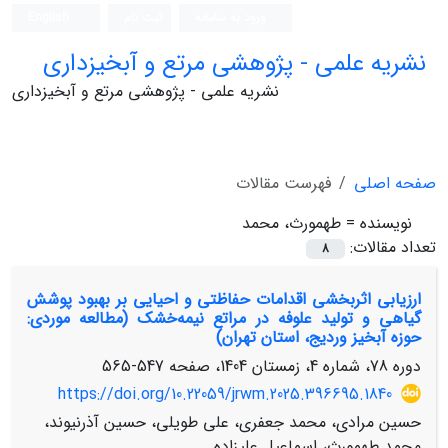
ورود به سامانه
ثبت نام
English
نشریه علمی - پژوهشی مرتع و آبخیزداری
نشریه علمی - پژوهشی مرتع و آبخیزداری
صفحه اصلی
فهرست مقالات
نویسنده =
طهمورث، محمد
تعداد مقالات:
8
ارزیابی اثربخشی اقدامات حفاظتی و احیایی بر بهبود پوشش
گیاهی و تولید علوفه در مراتع نیمه‌خشک (مطالعه موردی:
حوزه آبخیز وردیج، استان تهران)
دوره 78، شماره 4، زمستان 1404، صفحه
547-565
https://doi.org/10.22059/jrwm.2025.396695.1840
حسین مرادی، محمد جعفری، علی طویلی، حسین آذرنیوند،
محمد طهمورث، اسماعیل علیزاده