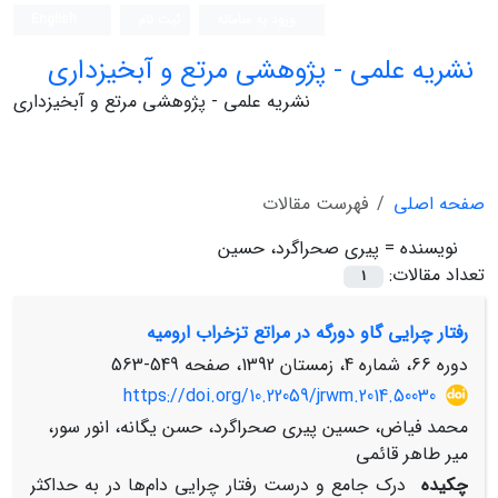
ورود به سامانه
ثبت نام
English
نشریه علمی - پژوهشی مرتع و آبخیزداری
نشریه علمی - پژوهشی مرتع و آبخیزداری
صفحه اصلی
فهرست مقالات
نویسنده =
پیری صحراگرد، حسین
تعداد مقالات:
1
رفتار چرایی گاو دورگه در مراتع تزخراب ارومیه
دوره 66، شماره 4، زمستان 1392، صفحه
549-563
https://doi.org/10.22059/jrwm.2014.50030
محمد فیاض، حسین پیری صحراگرد، حسن یگانه، انور سور،
میر طاهر قائمی
چکیده
درک جامع و درست رفتار چرایی دام‌ها در به حداکثر