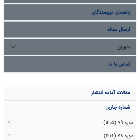
شاخص‏های بررسی‌شده در ماه‌های مختلف در سطح 1 درصد
راهنمای نویسندگان
دارای اختلاف معنی‏دار بودند. این مطالعه نشان داد عوامل
محیطی، از قبیل تغییرات فصلی و، در نتیجه، تغییرات دمایی
ناشی از آن، یکی از عواملِ مهمِ مؤثر در رفتار چرایی
ارسال مقاله
دام‌هاست.
داوران
تماس با ما
مقالات آماده انتشار
شماره جاری
دوره 79 (1405)
دوره 78 (1404)