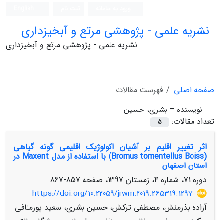
ورود به سامانه
ثبت نام
English
نشریه علمی - پژوهشی مرتع و آبخیزداری
نشریه علمی - پژوهشی مرتع و آبخیزداری
صفحه اصلی
فهرست مقالات
نویسنده =
بشری، حسین
تعداد مقالات:
5
اثر تغییر اقلیم بر آشیان اکولوژیک اقلیمی گونه گیاهی
(Bromus tomentellus Boiss) با استفاده از مدل Maxent در
استان اصفهان
دوره 71، شماره 4، زمستان 1397، صفحه
857-867
https://doi.org/10.22059/jrwm.2019.265319.1297
آزاده بذرمنش، مصطفی ترکش، حسین بشری، سعید پورمنافی