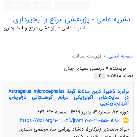
ورود به سامانه
ثبت نام
English
نشریه علمی - پژوهشی مرتع و آبخیزداری
نشریه علمی - پژوهشی مرتع و آبخیزداری
صفحه اصلی
فهرست مقالات
نویسنده =
مرتضی مفیدی چلان
تعداد مقالات:
2
برآورد ذخیرۀ ‌‌کربن سالانۀ گونۀ Astragalus microcephalus
در سایت‌‌های اکولوژیکی مراتع‌‌ کوهستانی نازلوچای،
آذربایجان‌غربی
دوره 73، شماره 3، پاییز 1399، صفحه
613-631
https://doi.org/10.22059/jrwm.2020.300550.1486
جواد معتمدی (ترکان)، دلشاد بهرامی نیا، مرتضی مفیدی
چلان، اسماعیل شیدای کرکج