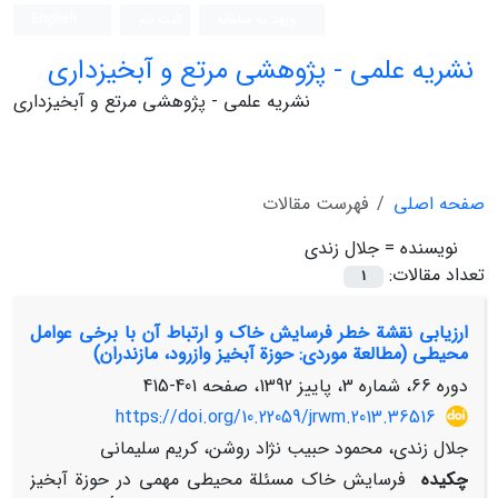
ورود به سامانه
ثبت نام
English
نشریه علمی - پژوهشی مرتع و آبخیزداری
نشریه علمی - پژوهشی مرتع و آبخیزداری
صفحه اصلی
فهرست مقالات
نویسنده =
جلال زندی
تعداد مقالات:
1
ارزیابی نقشة خطر فرسایش خاک و ارتباط آن با برخی عوامل
محیطی (مطالعة موردی: حوزة آبخیز وازرود، مازندران)
دوره 66، شماره 3، پاییز 1392، صفحه
401-415
https://doi.org/10.22059/jrwm.2013.36516
جلال زندی، محمود حبیب نژاد روشن، کریم سلیمانی
چکیده
فرسایش خاک مسئلة محیطی مهمی در حوزة آبخیز