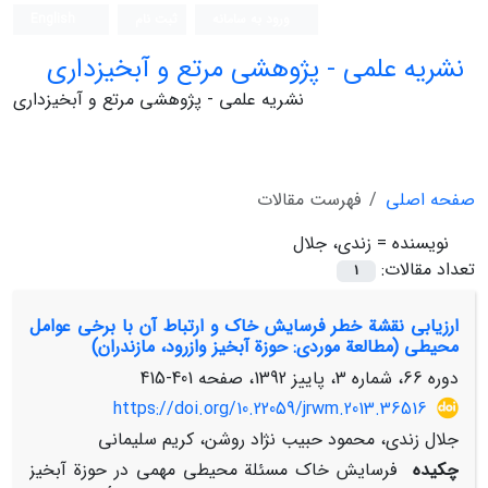
ورود به سامانه
ثبت نام
English
نشریه علمی - پژوهشی مرتع و آبخیزداری
نشریه علمی - پژوهشی مرتع و آبخیزداری
صفحه اصلی
فهرست مقالات
نویسنده =
زندی، جلال
تعداد مقالات:
1
ارزیابی نقشة خطر فرسایش خاک و ارتباط آن با برخی عوامل
محیطی (مطالعة موردی: حوزة آبخیز وازرود، مازندران)
دوره 66، شماره 3، پاییز 1392، صفحه
401-415
https://doi.org/10.22059/jrwm.2013.36516
جلال زندی، محمود حبیب نژاد روشن، کریم سلیمانی
چکیده
فرسایش خاک مسئلة محیطی مهمی در حوزة آبخیز