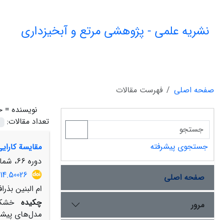
نشریه علمی - پژوهشی مرتع و آبخیزداری
صفحه اصلی
فهرست مقالات
نویسنده =
ح
تعداد مقالات:
جستجوی پیشرفته
مقایسة کارای
دوره 66، شماره 4، زمستان 1392، صفحه
14.50026
صفحه اصلی
ام البنین بذ
چکیده
خشک‌س
مرور
مدل‌های پیشر