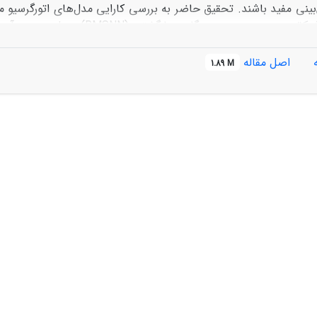
هیبرید آریما- شبکة عص
می‌پردازد. شاخص استانداردشدة جریان (SDI) به عنو
اصل مقاله
1.89 M
ر پیش‌بینی ماهانه بهتر از مقیاس فصلی است.