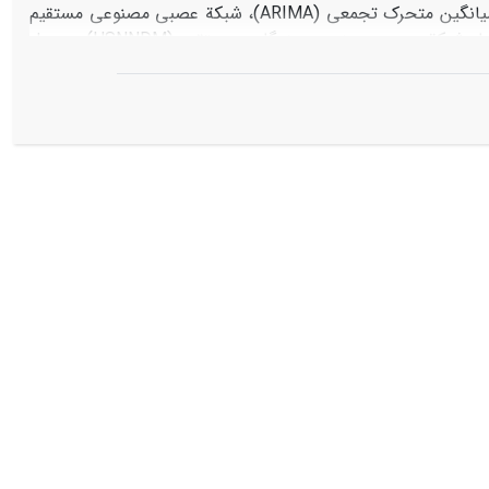
در دقت پیش‌بینی مفید باشند. تحقیق حاضر به بررسی کارایی مدل‌های اتورگرسیو میانگین متحرک تجمعی (ARIMA)، شبکة عصبی مصنوعی مستقیم
(DMSNN)، شبکة عصبی مصنوعی چندگامی بازگشتی (RMSNN)، مدل هیبرید آریما- شبکة عصبی مصنوعی چندگامی مستقیم (HSNNDM)، و مدل
بی مصنوعی چندگامی بازگشتی (HSNNRA) در پیش‌بینی خشک‌سالی هیدرولوژی در دو مقیاس زمانی ماهانه و فصلی
ان نمایة جریان و شاخص پیش‌بینی‌شونده در حوزة آبخیز کرخه انتخاب شد. نتایج این پژوهش
نشان می‌دهد مدل هیبرید شبکة عصبی مستقیم- آریما (HSNNDA) نسبت به سایر مدل‌ها دارای عملکرد بهتری در پیش‌بینی SDI است و همچنین