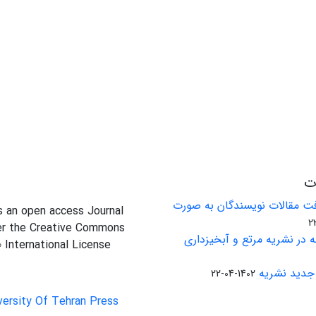
ات
ت مقالات نویسندگان به صورت
is an open access Journal
er the Creative Commons
 در نشریه مرتع و آبخیزداری
0 International License
جدید نشریه
1402-04-22
versity Of Tehran Press